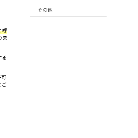
その他
と呼
りま
する
許可
てご