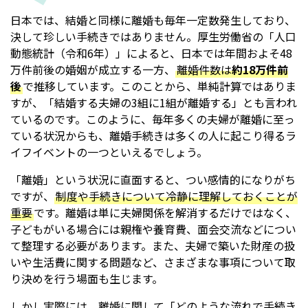
日本では、結婚と同様に離婚も毎年一定数発生しており、
決して珍しい手続きではありません。厚生労働省の「人口
動態統計（令和6年）」によると、日本では年間およそ48
万件前後の婚姻が成立する一方、
離婚件数は
約18万件前
後
で推移しています。このことから、単純計算ではありま
すが、「結婚する夫婦の3組に1組が離婚する」とも言われ
ているのです。このように、毎年多くの夫婦が離婚に至っ
ている状況からも、離婚手続きは多くの人に起こり得るラ
イフイベントの一つといえるでしょう。
「離婚」という状況に直面すると、つい感情的になりがち
ですが、
制度や手続きについて冷静に理解しておくことが
重要
です。離婚は単に夫婦関係を解消するだけではなく、
子どもがいる場合には親権や養育費、面会交流などについ
て整理する必要があります。また、夫婦で築いた財産の扱
いや生活費に関する問題など、さまざまな事項について取
り決めを行う場面も生じます。
しかし実際には、離婚に関して「どのような流れで手続き