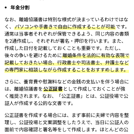
年金分割
なお、離婚協議書は特別な様式が決まっているわけではな
く、
パソコンや手書きで自由に作成することが可能
です。
通常は当事者それぞれが保管できるよう、同じ内容の書類
を2通作成し、それぞれが署名・押印を行います。また、
作成した日付を記載しておくことも重要です。ただし、
後々の争いを避けるために
離婚条件を法的に有効な表現で
記載しておきたい場合、行政書士や司法書士、弁護士など
の専門家に相談しながら作成することをおすすめします。
さらに、養育費や慰謝料などの金銭の支払いを伴う場合に
は、離婚協議書を
公正証書
として作成しておくことが強
く推奨されます。なお、「公正証書」とは、公証役場で公
証人が作成する公的な文書です。
公正証書を作成する場合には、まず事前に夫婦で内容を整
理し、公証役場と文案調整をしたうえで、当日に公証人の
面前で内容確認と署名等をして作成します。ほとんどの公