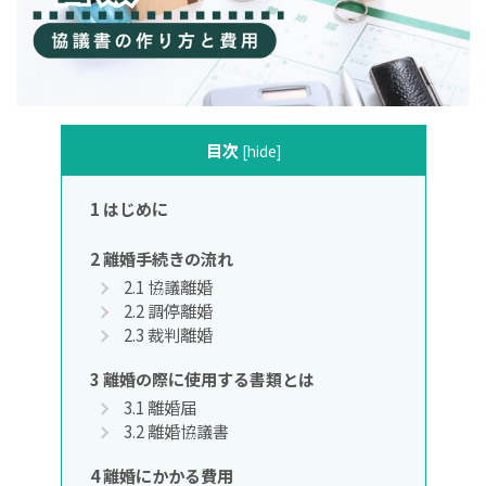
目次
[
hide
]
1
はじめに
2
離婚手続きの流れ
2.1
協議離婚
2.2
調停離婚
2.3
裁判離婚
3
離婚の際に使用する書類とは
3.1
離婚届
3.2
離婚協議書
4
離婚にかかる費用