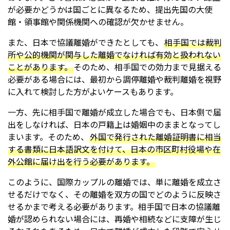
が必要かどうかは国ごとに異なるため、提出先国の大使
館・領事館や関係機関への確認が欠かせません。
また、日本で協議離婚ができたとしても、
相手国では裁判
所や公的機関が関与した離婚でなければ有効と扱われない
ことがあります。
そのため、相手国での効力まで見据える
必要がある場合には、最初から調停離婚や裁判離婚を視野
に入れて検討した方がよいケースもあります。
一方、先に相手国で離婚が成立した場合でも、日本側で届
出をしなければ、日本の戸籍上は婚姻中のままとなってし
まいます。そのため、
外国で発行された離婚証明書に相当
する書類に日本語訳文を付けて、日本の市区町村役場や在
外公館に届け出を行う必要があります。
このように、国際カップルの離婚では、単に離婚を成立さ
せるだけでなく、その離婚を双方の国でどのように反映さ
せるかまで考える必要があります。相手国で日本の協議離
婚が認められない場合には、再婚や相続などに支障が生じ