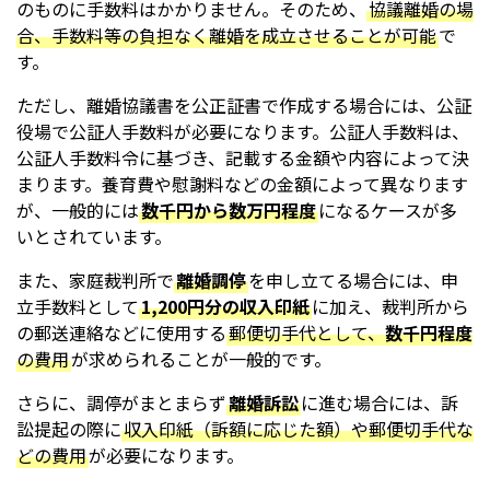
のものに手数料はかかりません。そのため、
協議離婚の場
合、手数料等の負担なく離婚を成立させることが可能
で
す。
ただし、離婚協議書を公正証書で作成する場合には、公証
役場で公証人手数料が必要になります。公証人手数料は、
公証人手数料令に基づき、記載する金額や内容によって決
まります。養育費や慰謝料などの金額によって異なります
が、一般的には
数千円から数万円程度
になるケースが多
いとされています。
また、家庭裁判所で
離婚調停
を申し立てる場合には、申
立手数料として
1,200円分の収入印紙
に加え、裁判所から
の郵送連絡などに使用する
郵便切手代として、
数千円程度
の費用
が求められることが一般的です。
さらに、調停がまとまらず
離婚訴訟
に進む場合には、訴
訟提起の際に
収入印紙（訴額に応じた額）や郵便切手代な
どの費用
が必要になります。