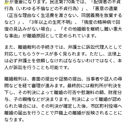
か
が重要になります。民法第770条では、「配偶者の不貞
行為（いわゆる不倫などの不貞行為）」、「悪意の遺棄
（正当な理由なく生活費を渡さない、同居義務を放棄する
など）」、「3年以上の生死不明」、「強度の精神病で回
復の見込みがない場合」、「その他婚姻を継続し難い重大
な事由」が離婚原因として定められています。
また、離婚裁判の手続きでは、弁護士に訴訟代理人として
対応してもらうケースが多く見られます。ただし、法律上
は必ず弁護士を依頼しなければならないわけではなく、本
人が訴訟を行うことも可能です。
離婚裁判は、書面の提出や証拠の提出、当事者や証人の尋
問などを経て審理が進みます。最終的には裁判所が判決を
下し、その判決によって離婚の可否や慰謝料の額、財産分
与、子の親権などが決まります。判決によって離婚が認め
られた場合には、その判決が確定した後、市区町村役場へ
離婚の届出を行うことで戸籍上の離婚が反映されることに
なります。