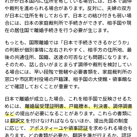
れかが日本国内に住所を有している場合には、日本で調停
や裁判を進められる場合があります。反対に、夫婦の双方
が日本に住所を有しておらず、日本との結び付きも弱い場
合には、日本の家庭裁判所で手続きができず、相手国や現
在の居住国で離婚手続きを行う必要が生じます。
もっとも、国際離婚では「日本で手続きできるかどうか」
の判断が個別事情に左右されやすく、相手方の住所地、最
後の共通住所、国籍、送達の可否なども問題になります。
そのため、話し合いがまとまらず調停や裁判を検討してい
る場合には、早い段階で管轄や必要書類を、家庭裁判所の
窓口や市区町村役場の戸籍課、相手国の大使館・領事館な
どで確認しておくことが重要です。
日本で離婚が成立した場合、これを相手国で反映させるた
めには、
離婚届受理証明書、戸籍謄本、判決書、調停調書
など
の提出が必要になることがあります。これらの書類に
は
翻訳文
を付けなければならないほか、提出先国の制度
に応じて、
アポスティーユや領事認証
を求められる場合も
あります。どの書類が必要か、翻訳を誰が行えるか、認証