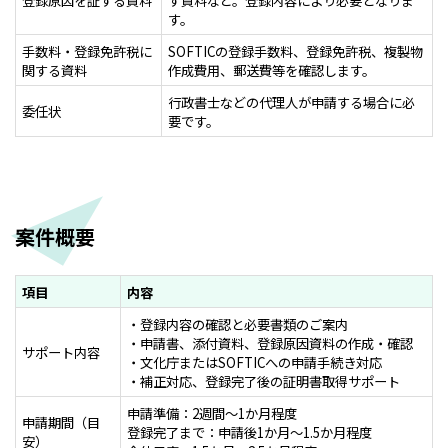
登録原因を証する資料
す資料など。登録内容により必要となりま
す。
手数料・登録免許税に
SOFTICの登録手数料、登録免許税、複製物
関する資料
作成費用、郵送費等を確認します。
行政書士などの代理人が申請する場合に必
委任状
要です。
案件概要
項目
内容
・登録内容の確認と必要書類のご案内
・申請書、添付資料、登録原因資料の作成・確認
サポート内容
・文化庁またはSOFTICへの申請手続き対応
・補正対応、登録完了後の証明書取得サポート
申請準備：2週間～1か月程度
申請期間（目
登録完了まで：申請後1か月～1.5か月程度
安）