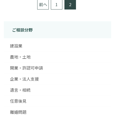
前へ
1
2
投
稿
の
ご相談分野
ペ
ー
建設業
ジ
送
農地・土地
り
開業・許認可申請
企業・法人支援
遺言・相続
任意後見
離婚問題