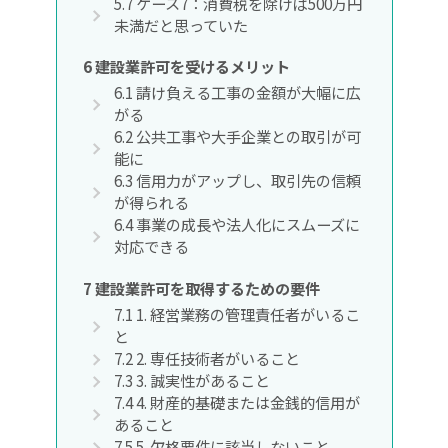
5.7
ケース7：消費税を除けば500万円
未満だと思っていた
6
建設業許可を受けるメリット
6.1
請け負える工事の金額が大幅に広
がる
6.2
公共工事や大手企業との取引が可
能に
6.3
信用力がアップし、取引先の信頼
が得られる
6.4
事業の成長や法人化にスムーズに
対応できる
7
建設業許可を取得するための要件
7.1
1. 経営業務の管理責任者がいるこ
と
7.2
2. 専任技術者がいること
7.3
3. 誠実性があること
7.4
4. 財産的基礎または金銭的信用が
あること
7.5
5. 欠格要件に該当しないこと