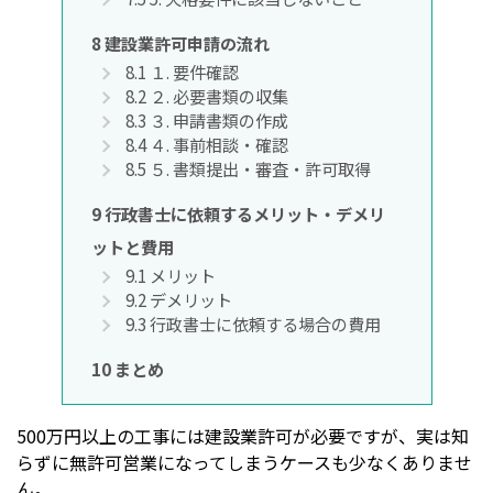
8
建設業許可申請の流れ
8.1
１. 要件確認
8.2
２. 必要書類の収集
8.3
３. 申請書類の作成
8.4
４. 事前相談・確認
8.5
５. 書類提出・審査・許可取得
9
行政書士に依頼するメリット・デメリ
ットと費用
9.1
メリット
9.2
デメリット
9.3
行政書士に依頼する場合の費用
10
まとめ
500万円以上の工事には建設業許可が必要ですが、実は知
らずに無許可営業になってしまうケースも少なくありませ
ん。