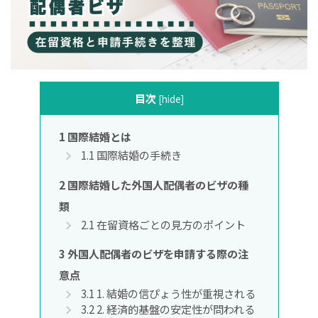
目次
[
hide
]
1
国際結婚とは
1.1
国際結婚の手続き
2
国際結婚した外国人配偶者のビザの種
類
2.1
在留資格ごとの見方のポイント
3
外国人配偶者のビザを申請する際の注
意点
3.1
1. 結婚の信ぴょう性が重視される
3.2
2. 経済的基盤の安定性が問われる