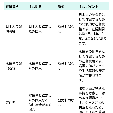
在留資格
主な対象
就労
主なポイント
日本人の配偶者と
して在留するため
の代表的な在留資
日本人の配
日本人と結婚し
就労制限な
格です。在留期間
偶者等
た外国人
し
は6か月、1年、3
年、5年などがあり
ます。
永住者の配偶者と
して在留するため
の在留資格です。
永住者の配
永住者と結婚し
就労制限な
婚姻の信ぴょう性
偶者等
た外国人
し
や生活基盤の安定
性が重視されま
す。
法務大臣が特別な
事情を考慮して認
定住者と結婚し
める在留資格で
た外国人など、
就労制限な
定住者
す。ケースごとの
個別事情がある
し
判断となるため、
場合
個別の確認が重要