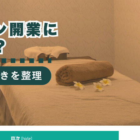
目次
[
hide
]