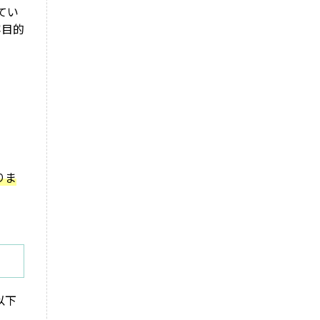
てい
容目的
りま
以下