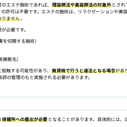
常のエステ施術であれば、
理容師法や美容師法の対象外
とされ
」の許可は不要です。エステの施術は、リラクゼーションや美
ありません
。
意が必要です。
膚を切開する施術）
医療脱毛）
に抵触する可能性があり、
無資格で行うと違法となる場合
があ
医師の管理のもと実施される必要があります。
は
保健所への届出が必要
となることがあります。具体的には、