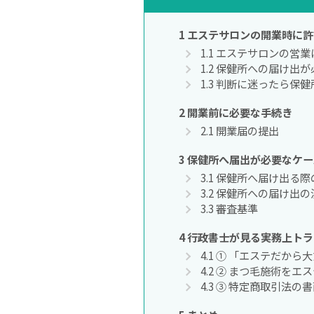
1
エステサロンの開業時に許
1.1
エステサロンの営業
1.2
保健所への届け出が
1.3
判断に迷ったら保健
2
開業前に必要な手続き
2.1
開業届の提出
3
保健所へ届出が必要なケー
3.1
保健所へ届け出る際
3.2
保健所への届け出の
3.3
審査基準
4
行政書士が見る実務上トラ
4.1
① 「エステだから
4.2
② まつ毛施術をエ
4.3
③ 特定商取引法の書