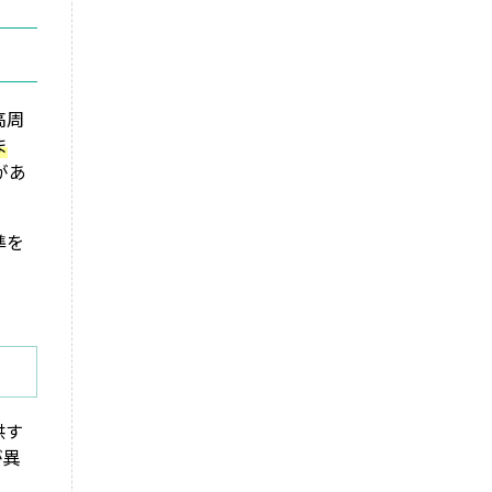
高周
ま
があ
準を
供す
が異