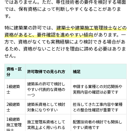
ではありません。ただ、専任技術者の要件を検討する場面
では、保有資格によって判断しやすくなることがありま
す。
特に建築業の許可では、
建築士や建築施工管理技士などの
資格があると、要件確認を進めやすい傾向
があります。一
方で、資格がなくても実務経験により検討できる場合があ
るため、資格がないことだけを理由に諦める必要はありま
せん。
資格・区
許可取得での見られ方
補足
分
建築系の許可で検討し
1級建築
申請する業種との対応関係や
やすい代表的な資格の
士
実務内容の確認は必要です
一つ
2級建築
建築系資格として検討
担当してきた工事内容や業種
士
対象になりやすい
との整合性確認が重要です
1級建築
施工管理系資格として
配置技術者の検討でも関係し
施工管理
実務上よく用いられる
やすい資格です
技士