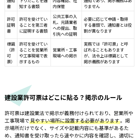
通知
下りたことを通
内容確認、社
通知であり、掲示義務はあ
書
知する書類
内保管
りません
公共工事の入
許可
許可を受けてい
必要に応じて申請・取得
札、元請業者
証明
ることを第三者
する書類で、通知書とは役
への提出、取
書
に証明する書類
割が異なります
引先への証明
標識
許可を受けてい
実務では「許可票」と呼
（許
ることを営業所
営業所・工事
ばれることもあります
可
や工事現場で表
現場への掲示
が、法令上は標識として
票）
示するもの
掲示義務があります
建設業許可票はどこに貼る？掲示のルール
許可票は建設業法で掲示が義務付けられており、営業所や
工事現場で
見やすい場所に設置する必要があります
。掲
示場所だけでなく、サイズや記載内容にも基準があるた
め、通知書を受け取ったら速やかに内容を確認し、適切に