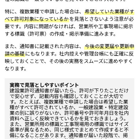
特に、複数業種で申請した場合は、
希望していた業種がす
べて許可対象になっているか
を見落とさないよう注意が必
要です。内容に問題がなければ、営業所や工事現場に掲示
する標識（許可票）の作成・掲示準備に進みます。
また、通知書に記載された内容は、
今後の変更届や更新申
請の基礎
にもなります。社内控えや管理台帳にも正確に反
映しておくことで、その後の実務をスムーズに進めやすく
なります。
実務で見落としやすいポイント
建設業許可通知書が届いたら、許可が下りたことだけ
で安心せず、記載内容も確認しておくことが大切で
す。たとえば、複数業種で申請した場合は希望した業
種がすべて許可されているか、一般建設業・特定建設
業の別に誤りがないか、許可番号や許可年月日を社内
資料へ正しく反映できているかを見ておきましょう。
また、営業所用の標識と工事現場用の標識ではサイズ
基準が異なるため、同じ様式でまとめて作成すると不
備になることがあります。通知書が届いた段階で、掲